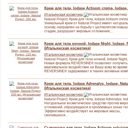
Крем для тела, Iodase Actisom crema, Iodase, 
Итальянская косметика
Natural Project, Крем для тела, Iodase Actisom crema
Уникальный крем от Natural Project имеет натурал
основу, направлен на борьбу с целлюлитом повы
стадии, разрушает жировые отложения,...
Крем для тела ночной, Iodase Night, Iodase, N
(Итальянская косметика)
Итальянская косметика
Natural Project, Крем для тела ночной, Iodase Night,
Новая формула REVERSINE® позволяет получить
максимальное воздействие на Вашу кожу во время 
REVERSINE® задерживает в тканях активные комп
Крем для тела, Iodase Adrenalys, Iodase, Natur
(Итальянская косметика)
Итальянская косметика
Natural Project, Крем для тела, Iodase Adrenalys, Io
Натуральное косметическое средство против жир
отложений, образующихся в проблемных зонах тел
Эффективно воздействует на жировые массы,
скопившихся...
Сыворотка для тела, Iodase Actisom soluzione,