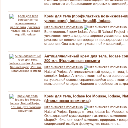
целлюлитом и образованием жировых отложений,..
Крем для тела (профилактика возникновени
увлажнение), Iodase Aquafill, Iodase,
Итальянская косметика
Великолепный крем Iodase Aquafill Natural Project 
увлажняет кожу, а когда она хорошо увлажнена, с
риск возник появления морщин и преждевременно
старения. Она выглядит ухоженной и красивой,...
Антицеллюлитный крем для тела, Iodase compl
200 мл. (Итальянская космети
Итальянская косметика
Natural Project, Антицеллюлитный крем для тела, I
complex, Iodase. Антицеллюлитный крем разогрев
натуральной основе, справляющийся с целлюлито
повышенной стадии. Наделен способностью сокращ
Крем для тела, Iodase Ice Mousse, Iodase, Natu
(Итальянская косметика)
Итальянская косметика
Natural Project, Крем для тела, Iodase Ice Mousse, I
Охлаждающий мусс содержит активные компонент
shape® - биологический комплекс природных веще
содержащий особую формулу, что позволяет...