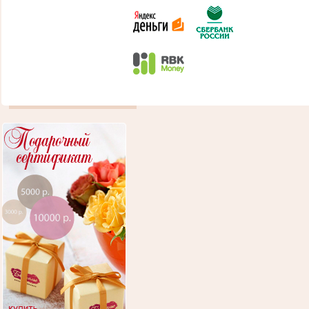
Все для массажа
Корректирующее белье
Необычные расчески
Полезные штучки
КРАСОТА ДУШИ
Звезды о красоте
Мысли о красоте
Психология красоты