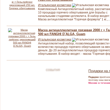
Итальянская косметика
Комплексный Антицеллюлитный набор, рассчитанн
10 процедур горячего обертывания для борьбы с
начальными стадиями целлюлита. В набор входят
Маска антицеллюлитная "Горячая формула" 1 кг.,...
Маска антицеллюлитная грязевая 2000 г + 
500 мл FANGHI D`ALGA, Guam
Итальянская косметика
Антицеллюлитный набор, позволяющий провести
количество процедур горячего обертывания за ме
деньги. До 20 антицеллюлитных процедур горячег
обертывания. В набор входят: - маска "Горячая фор
СОБЫТИЯ
Подарки на 
PROFESSIONAL COSMETICS
Подарки
приятнее
поэтому наш маг
ЛИЦО
Москве в течение
Вокруг глаз
Брови и ресницы
Губы
Уход по типам кожи
Проблемная кожа
Омоложение (Anti-age)