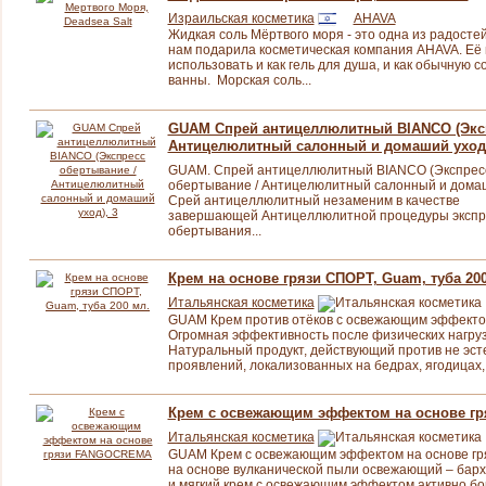
Израильская косметика
AHAVA
Жидкая соль Мёртвого моря - это одна из радостей
нам подарила косметическая компания AHAVA. Её
использовать и как гель для душа, и как обычную с
ванны. Морская соль...
GUAM Спрей антицеллюлитный BIANCO (Эксп
Антицелюлитный салонный и домаший уход)
GUAM. Спрей антицеллюлитный BIANCO (Экспрес
обертывание / Антицелюлитный салонный и домаш
Срей антицеллюлитный незаменим в качестве
завершающей Антицеллюлитной процедуры экспр
обертывания...
Крем на основе грязи СПОРТ, Guam, туба 200
Итальянская косметика
GUAM Крем против отёков с освежающим эффекто
Огромная эффективность после физических нагруз
Натуральный продукт, действующий против не эст
проявлений, локализованных на бедрах, ягодицах, 
Крем с освежающим эффектом на основе г
Итальянская косметика
GUAM Крем с освежающим эффектом на основе гр
на основе вулканической пыли освежающий – бар
и мягкий крем с освежающим эффектом активно бо