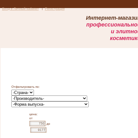
Вход в Личный кабинет
Регистрация
|
Интернет-магази
профессионально
и элитно
косметик
О компании
Оплата и доставка
Консультации
Главная
>
Каталог
>
Тело
>
СПА - уход
>
Целлюлит
Бренды
Статьи
Дилерам
Отфильтровать по:
ПОКАЗАТЬ
цена:
от
до