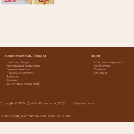
Профессиональный подход
Акции
Вячеслав Немцов
Есть повод вернуться!
Консультация косметолога
Успей купить!
Гарантии качества
События
Социальные проекты
Все акции
Вакансии
Контакты
Для оптовых покупателей
Copyright © ООО «Дивайн Косметикс», 2012
Обратная связь
Информация действительна на 13:51 15.11.2012