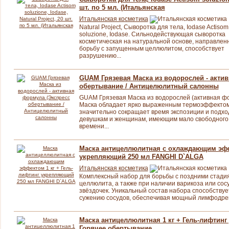
шт. по 5 мл. (Итальянская
Итальянская косметика
Natural Project, Сыворотка для тела, Iodase Actisom
soluzione, Iodase. Сильнодействующая сыворотка
косметическая на натуральной основе, направлен
борьбу с запущенным целлюлитом, способствует
разрушению...
GUAM Грязевая Маска из водорослей - акти
обертывание / Антицелюлитный салонны
GUAM Грязевая Маска из водорослей (активная фо
Маска обладает ярко выраженным термоэффектом
значительно сокращает время экспозиции и подхо
девушкам и женщинам, имеющим мало свободного
времени...
Маска антицеллюлитная с охлаждающим эффе
укрепляющий 250 мл FANGHI D`ALGA
Итальянская косметика
Комплексный набор для борьбы с поздними стади
целлюлита, а также при наличии варикоза или сос
звёздочек. Уникальный состав набора способствуе
сужению сосудов, обеспечивая мощный лимфодре
Маска антицеллюлитная 1 кг + Гель-лифтинг
Горячее обертывание