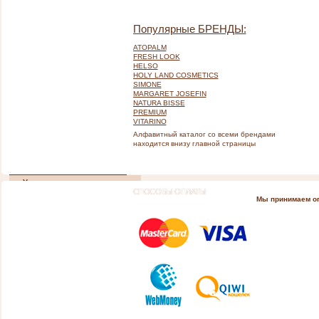
Натуральная косметика Bio
ТЕЛО
Популярные БРЕНДЫ:
Все тело
ATOPALM
Шея и декольте
FRESH LOOK
Грудь
HELSO
HOLY LAND COSMETICS
Живот и талия
SIMONE
Бедра и ягодицы
MARGARET JOSEFIN
Проблемные зоны
NATURA BISSE
Ноги
PREMIUM
Руки
VITARINO
Гигиена тела
Алфавитный каталог со всеми брендами
находится внизу главной страницы
СПА - уход
ВОЛОСЫ
Уход по типу волос
СПОСОБЫ ОПЛАТЫ
SOS! Специальный уход
Мы принимаем о
Омоложение (Anti-age)
ПОДАРКИ
Для мужчин
Для женщин
Подарочные сертификаты
Уникальные подарки
VIP-подарки
ПОЛЕЗНЫЕ ШТУЧКИ